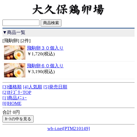
▼商品一覧
[飛駒卵] [2件]
飛駒卵３０個入り
￥1,720(税込)
飛駒卵６０個入り
￥3,190(税込)
[3]価格順
[4]人気順
[5]発売日順
[2]ｶﾃｺﾞﾘｰTOP
[1]商品ﾒﾆｭｰ
[0]HOME
合計 0円
wb-i.net[PTM210149]