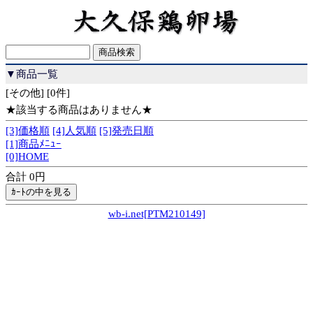
▼商品一覧
[その他] [0件]
★該当する商品はありません★
[3]価格順
[4]人気順
[5]発売日順
[1]商品ﾒﾆｭｰ
[0]HOME
合計 0円
wb-i.net[PTM210149]