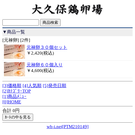
▼商品一覧
[元禄卵] [2件]
元禄卵３０個セット
￥2,420(税込)
元禄卵６０個入り
￥4,600(税込)
[3]価格順
[4]人気順
[5]発売日順
[2]ｶﾃｺﾞﾘｰTOP
[1]商品ﾒﾆｭｰ
[0]HOME
合計 0円
wb-i.net[PTM210149]