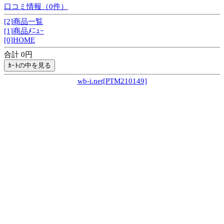
口コミ情報（0件）
[2]商品一覧
[1]商品ﾒﾆｭｰ
[0]HOME
合計 0円
wb-i.net[PTM210149]