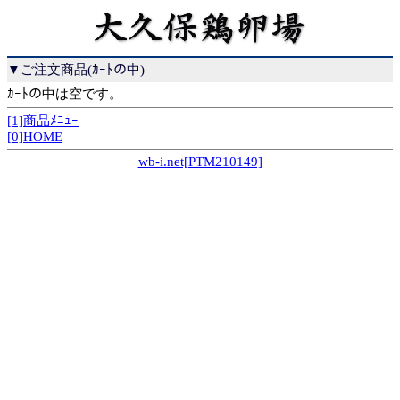
▼ご注文商品(ｶｰﾄの中)
ｶｰﾄの中は空です。
[1]商品ﾒﾆｭｰ
[0]HOME
wb-i.net[PTM210149]