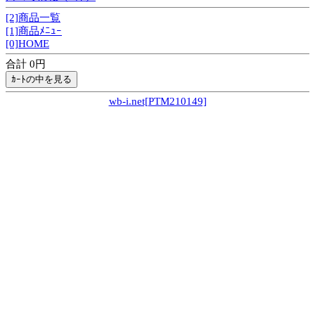
[2]商品一覧
[1]商品ﾒﾆｭｰ
[0]HOME
合計 0円
wb-i.net[PTM210149]