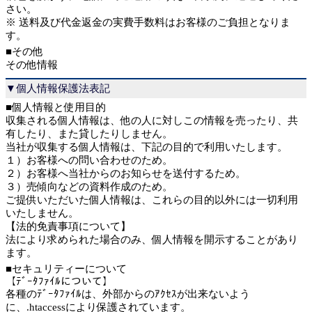
さい。
※ 送料及び代金返金の実費手数料はお客様のご負担となりま
す。
■その他
その他情報
▼個人情報保護法表記
■個人情報と使用目的
収集される個人情報は、他の人に対しこの情報を売ったり、共
有したり、また貸したりしません。
当社が収集する個人情報は、下記の目的で利用いたします。
１）お客様への問い合わせのため。
２）お客様へ当社からのお知らせを送付するため。
３）売傾向などの資料作成のため。
ご提供いただいた個人情報は、これらの目的以外には一切利用
いたしません。
【法的免責事項について】
法により求められた場合のみ、個人情報を開示することがあり
ます。
■セキュリティーについて
【ﾃﾞｰﾀﾌｧｲﾙについて】
各種のﾃﾞｰﾀﾌｧｲﾙは、外部からのｱｸｾｽが出来ないよう
に、.htaccessにより保護されています。