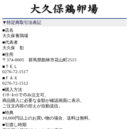
▼特定商取引法表記
■店名
大久保養鶏場
■代表者
大久保 彰
■住所
〒374-0005 群馬県館林市花山町2515
■ＴＥＬ
0276-72-1517
■ＦＡＸ
0276-72-1512
■購入方法
ｲﾝﾀｰﾈｯﾄでのみ注文可。
商品購入に必要な金額が確認画面に表示。
ご注文内容の控えが自動送信。
■特典
10,000円以上のお買い物の場合、送料は無料。
■引渡し時期