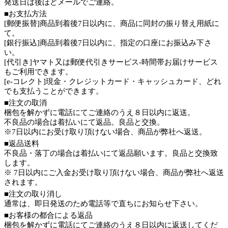
発送日は後ほどメールでご連絡。
■お支払方法
[郵便振替]商品到着後7日以内に、商品に同封の振り替え用紙に
て。
[銀行振込]商品到着後7日以内に、指定の口座にお振込み下さ
い。
[代引き]ヤマト又は郵便代引きサービス-時間帯お届けサービス
もご利用できます。
[e-コレクト]現金・クレジットカード・キャッシュカード、どれ
でも支払うことができます。
■注文の取消
梱包を解かずに電話にてご連絡のうえ８日以内に返送。
不良品の場合は着払いにて返品。良品と交換。
※7日以内にお受け取り頂けない場合、商品が弊社へ返送。
■返品送料
不良品・落丁の場合は着払いにて返品願います。良品と交換致
します。
※ 7日以内にご入金お受け取り頂けない場合、商品が弊社へ返送
されます。
■注文の取り消し
通常は、即日発送のため電話等で直ちにお知らせ下さい。
■お客様の都合による返品
梱包を解かずに電話にてご連絡のうえ８日以内に返送してくだ