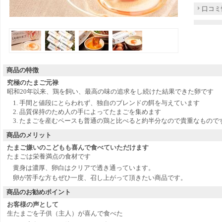
口コミ
商品
の特徴
究極のたまご元禄
昭和20年以来、鶏を飼い、最高の味の追求をし続けた結果できた卵です
手間と値段にとらわれず、独自のブレンドの餌を与えています
品質保持のため人の手によってたまごを集めます
たまごを産むペースも普通の鶏と比べると約半分なので貴重なもので
商品
のメリット
たまご嫌いのこどもも喜んで食べていただけます
たまごは栄養満点の食材です
黄身は濃厚、卵白はクリアで透き通っています。
卵が苦手な方もぜひ一度、召し上がって頂きたい商品です。
商品
のお勧めポイント
お客様の声として
生たまごを子供（主人）が喜んで食べた