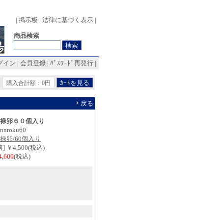
|
掲示板
|
法律に基づく表示
|
商品検索
グイン
|
会員登録
|
ﾊﾟｽﾜｰﾄﾞ再発行
|
購入合計額：0円
戻る
禄卵６０個入り
nnroku60
禄卵/60個入り
 ￥4,500(税込)
,600
(税込)
Ｄ