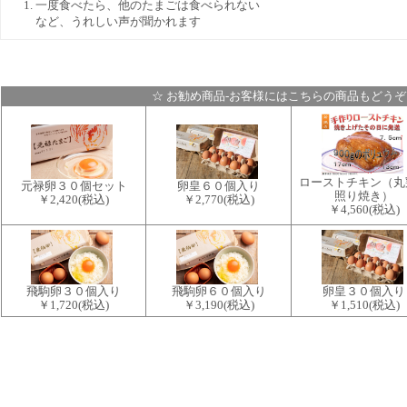
一度食べたら、他のたまごは食べられない
など、うれしい声が聞かれます
☆ お勧め商品-お客様にはこちらの商品もどうぞ
ローストチキン（丸
元禄卵３０個セット
卵皇６０個入り
照り焼き）
￥2,420
(税込)
￥2,770
(税込)
￥4,560
(税込)
飛駒卵３０個入り
飛駒卵６０個入り
卵皇３０個入り
￥1,720
(税込)
￥3,190
(税込)
￥1,510
(税込)