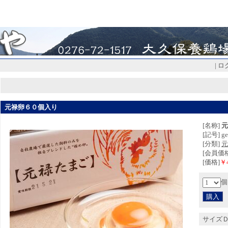
|
ロ
元禄卵６０個入り
[名称]
元
[記号] ge
[分類]
元
[会員価格]
[価格]
￥4
個
サイズ