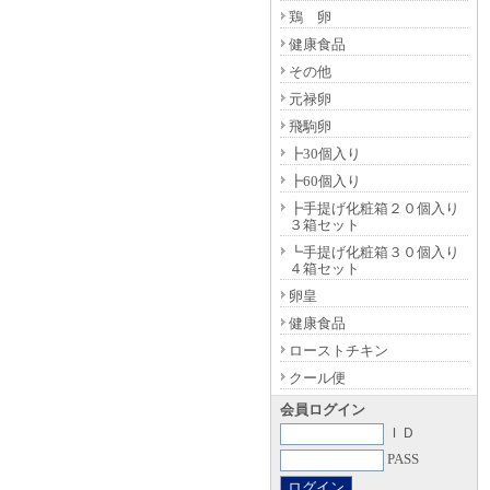
鶏 卵
健康食品
その他
元禄卵
飛駒卵
┣30個入り
┣60個入り
┣手提げ化粧箱２０個入り
３箱セット
┗手提げ化粧箱３０個入り
４箱セット
卵皇
健康食品
ローストチキン
クール便
会員ログイン
ＩＤ
PASS